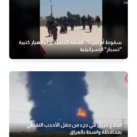
سقوط أم تمرد؟.. القصة الكاملة وراء انهيار كتيبة
"تسبار" الإسرائيلية
اندلاع حريق في جزء من حقل الأحدب النفطي
بمحافظة واسط بالعراق