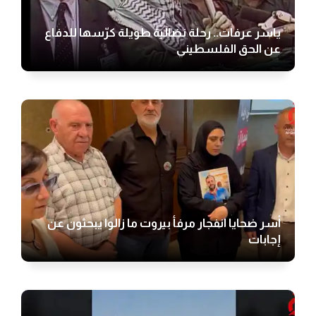
ياسر عرفات.. رحلة نضالية طويلة كرّسها للدفاع
عن الحق الفلسطيني
أسر ضحايا انفجار مرفأ بيروت ما زالوا يبحثون عن
إجابات