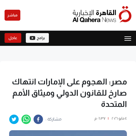
مباشر
برامج
عاجل
مصر: الهجوم على الإمارات انتهاك
صارخ للقانون الدولي وميثاق الأمم
المتحدة
٤ مايو ٢٠٢٦
|
٠٦:٣٧ م
مشاركة :