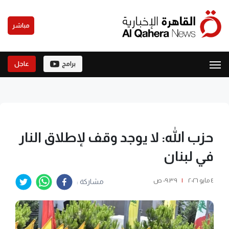
مباشر
برامج
عاجل
حزب الله: لا يوجد وقف لإطلاق النار
في لبنان
٤ مايو ٢٠٢٦
|
٠٩:٣٩ ص
مشاركة :