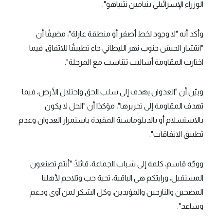
الوزراء الإسرائيلي بنيامين نتنياهو".
وأكد أنه "لا وجود لخط أصفر أو منطقة عازلة"، مضيفًا أن
"انتشار الجيش جنوب نهر الليطاني جاء تطبيقًا للاتفاق، فيما
اختارت المقاومة أساليب تتناسب مع المرحلة".
وبيّن أن "العدوان يهدف إلى سلب الحق واحتلال الأرض، فيما
تهدف المقاومة إلى تحريرها"، مؤكدًا أن "الحل لا يكون
بالاستسلام أو بالدبلوماسية المقيدة باستمرار العدوان وعدم
تطبيق الاتفاقات".
ووجّه قاسم، كلمة إلى شباب الجماعة، قائلًا: "أنتم تصنعون
المستقبل، ورايتكم هي الباقية، تحية حب وتلاحم لأهلنا
المضحين والنازحين والمؤيدين، وكل الشكر لمن آوى ودعم
وساعد".