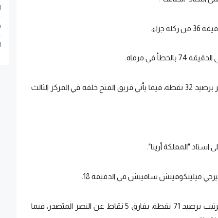
ا
م
 جزاء.
ا
أ في مرماه.
وبهذه النتيجة، يحتل فريق الشباب المركز الثاني عشر برصيد 32 نقطة، فيما يأتي فريق الفتح خلفه في المركز الثالث
ستاد "المملكة أرينا".
رجي ميلينكوفيتش سافيتش في الدقيقة 18.
وبهذه النتيجة، يحتل فريق الهلال وصافة جدول الترتيب برصيد 71 نقطة، بفارق 5 نقاط عن النصر المتصدر، فيما