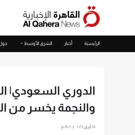
الرئيسية
أخبار
الشرق الأوسط
حول 
الدوري السعودي| ال
والنجمة يخسر من ال
٢٨ أبريل ٢٠٢٦
|
٠٩:٠٦ م