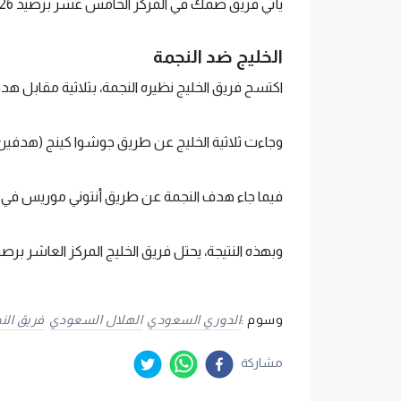
يأتي فريق ضمك في المركز الخامس عشر برصيد 26 نقطة.
الخليج ضد النجمة
اكتسح فريق الخليج نظيره النجمة، بثلاثية مقابل هدف
وجاءت ثلاثية الخليج عن طريق جوشوا كينج (هدفين) وباولو ف
فيما جاء هدف النجمة عن طريق أنتوني موريس في الدقيقة 16 بالخطأ
وبهذه النتيجة، يحتل فريق الخليج المركز العاشر برصيد 34 نقطة، فيما يتذيل فريق النجمة الترتيب برصيد 11 ن
وسوم :
الدوري السعودي
الهلال السعودي
فريق ال
مشاركة