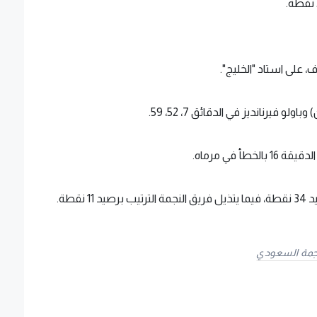
، على استاد "الخليج".
يرنانديز في الدقائق 7، 52، 59.
 في مرماه.
قطة.
نجمة السعودي