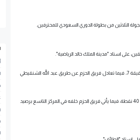
لجولة الثلاثين من بطولة الدوري السعودي للمحترفين.
ا
يقين، على استاد "مدينة الملك خالد الرياضية".
أ
وجاء هدف نيوم عن طريق سعيد بن رحمة في الدقيقة 7، فيما تعادل فريق الحزم عن طريق عبد الله الشنقيطي
ا
ح
ع
وبهذه النتيجة، يحتل فريق نيوم المركز الثامن برصيد 40 نقطة، فيما يأتي فريق الحزم خلفه في المركز التاسع برصيد
ر
ف
ا
ى استاد "الطائف".