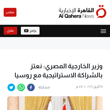
مباشر
برامج
عاجل
وزير الخارجية المصري: نعتز
بالشراكة الاستراتيجية مع روسيا
٢٧ أبريل ٢٠٢٦
|
٠٢:١١ م
مشاركة :