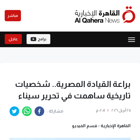
مباشر
برامج
عاجل
براعة القيادة المصرية.. شخصيات
تاريخية ساهمت في تحرير سيناء
٢٥ أبريل ٢٠٢٦
|
٠٢:٠٨ م
مشاركة :
القاهرة الإخبارية -
قسم الفيديو