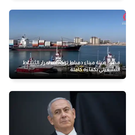
مصر.. هيئة ميناء دمياط تؤكد استمرار النشاط
التشغيلي بكفاءة كاملة