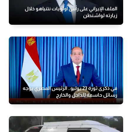
الملف الإيراني على رأس أولويات نتنياهو خلال
زيارته لواشنطن
في ذكرى ثورة 23 يوليو.. الرئيس المصري يوجه
رسائل حاسمة للداخل والخارج