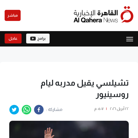
مباشر
برامج
عاجل
تشيلسي يقيل مدربه ليام
روسينيور
٢٢ أبريل ٢٠٢٦
|
٠٥:٠٧ م
مشاركة :