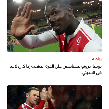
رياضة
بوجبا: برونو سينافس على الكرة الذهبية إذا كان لاعبا
في السيتي