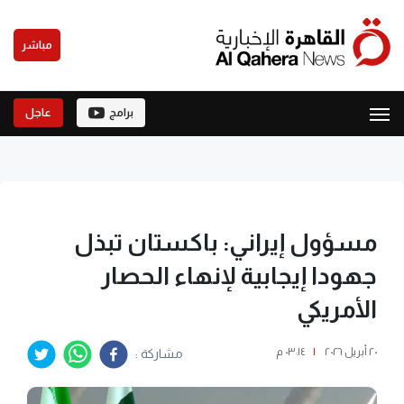
مباشر
برامج
عاجل
مسؤول إيراني: باكستان تبذل
جهودا إيجابية لإنهاء الحصار
الأمريكي
٢٠ أبريل ٢٠٢٦
|
٠٣:١٤ م
مشاركة :