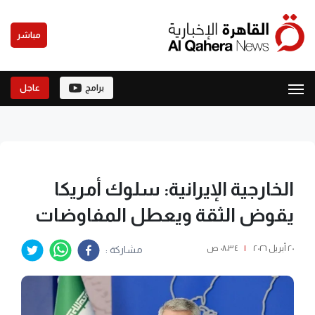
مباشر
برامج
عاجل
الخارجية الإيرانية: سلوك أمريكا
يقوض الثقة ويعطل المفاوضات
٢٠ أبريل ٢٠٢٦
|
٠٨:٣٤ ص
مشاركة :