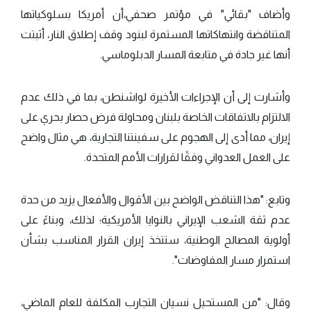
وأضاف "بقائي" في مؤتمر صحفي،أن أمريكا بسلوكياتها
المتناقضة وانتهاكاتها المستمرة لبنود وقف إطلاق النار، أثبتت
أنها غير جادة في متابعة المسار الدبلوماسي.
وأشارت إلى أن الإجراءات الأخيرة لواشنطن، بما في ذلك عدم
الالتزام بالاتفاقات الخاصة بلبنان ومحاولة فرض حصار بحري على
إيران، مما أدى إلى الهجوم على سفينتنا التجارية، هي مثال واضح
على العمل العدواني وفقًا لقرارات الأمم المتحدة.
وتابع: "هذا التناقض الواضح بين الأقوال والأفعال يزيد من حدة
عدم ثقة الشعب الإيراني بالنوايا الأمريكية؛ لذلك، وبناءً على
أولوية المصالح الوطنية، ستتخذ إيران القرار المناسب بشأن
استمرار مسار المفاوضات".
وقال: "من المستحيل نسيان التجارب المكلفة للعام الماضي،