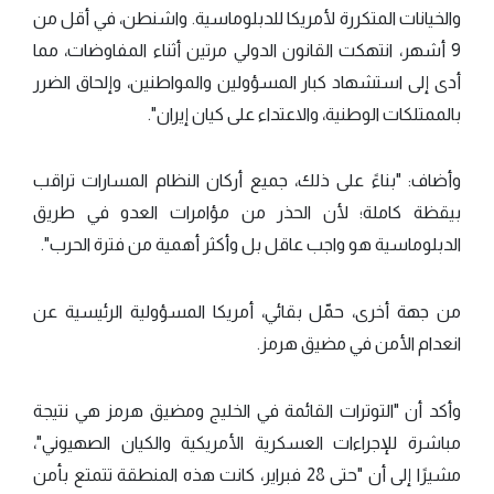
والخيانات المتكررة لأمريكا للدبلوماسية. واشنطن، في أقل من
9 أشهر، انتهكت القانون الدولي مرتين أثناء المفاوضات، مما
أدى إلى استشهاد كبار المسؤولين والمواطنين، وإلحاق الضرر
بالممتلكات الوطنية، والاعتداء على كيان إيران".
وأضاف: "بناءً على ذلك، جميع أركان النظام المسارات تراقب
بيقظة كاملة؛ لأن الحذر من مؤامرات العدو في طريق
الدبلوماسية هو واجب عاقل بل وأكثر أهمية من فترة الحرب".
من جهة أخرى، حمّل بقائي، أمريكا المسؤولية الرئيسية عن
انعدام الأمن في مضيق هرمز.
وأكد أن "التوترات القائمة في الخليج ومضيق هرمز هي نتيجة
مباشرة للإجراءات العسكرية الأمريكية والكيان الصهيوني"،
مشيرًا إلى أن "حتى 28 فبراير، كانت هذه المنطقة تتمتع بأمن