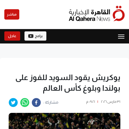
مباشر
برامج
عاجل
يوكريش يقود السويد للفوز على
بولندا وبلوغ كأس العالم
٣١ مارس ٢٠٢٦
|
٠٩:٢١ م
مشاركة :