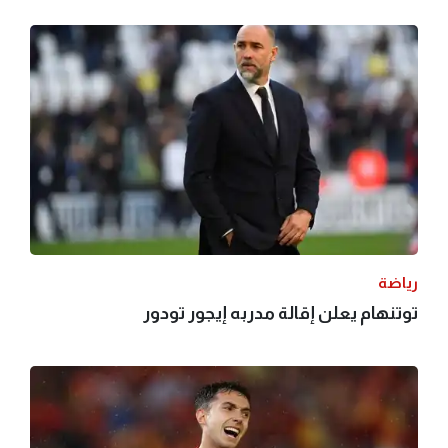
رياضة
توتنهام يعلن إقالة مدربه إيجور تودور