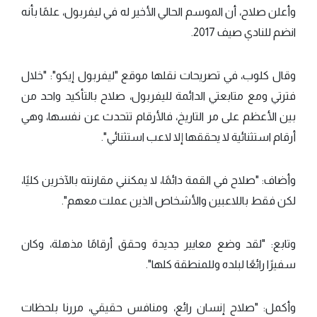
وأعلن صلاح، أن الموسم الحالي الأخير له في ليفربول، علمًا بأنه
انضم للنادي صيف 2017.
وقال كلوب، في تصريحات نقلها موقع "ليفربول إيكو": "خلال
فترتي ومع متابعتي الدائمة لليفربول، صلاح بالتأكيد واحد من
بين الأعظم على مر التاريخ، فالأرقام تتحدث عن نفسها، وهي
أرقام استثنائية لا يحققها إلا لاعب استثنائي".
وأضاف: "صلاح في القمة دائمًا، لا يمكنني مقارنته بالآخرين كليًا،
لكن فقط باللاعبين والأشخاص الذين عملت معهم".
وتابع: "لقد وضع معايير جديدة وحقق أرقامًا مذهلة، وكان
سفيرًا رائعًا لبلده وللمنطقة كلها".
وأكمل: "صلاح إنسان رائع، ومنافس حقيقي، مررنا بلحظات