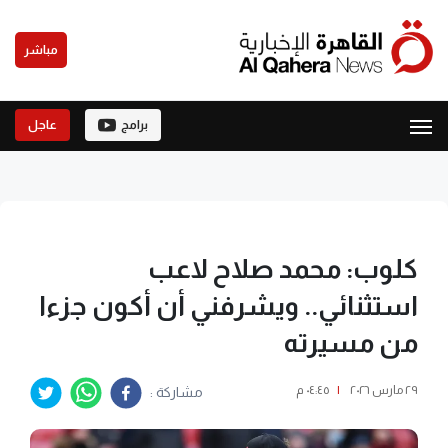
مباشر
برامج
عاجل
كلوب: محمد صلاح لاعب
استثنائي.. ويشرفني أن أكون جزءا
من مسيرته
٢٩ مارس ٢٠٢٦
|
٠٤:٤٥ م
مشاركة :