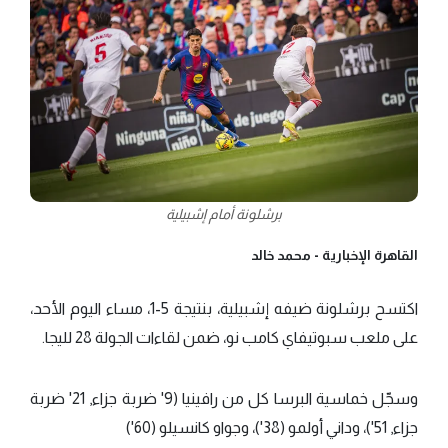
برشلونة أمام إشبيلية
القاهرة الإخبارية -
محمد خالد
اكتسح برشلونة ضيفه إشبيلية، بنتيجة 5-1، مساء اليوم الأحد،
على ملعب سبوتيفاي كامب نو، ضمن لقاءات الجولة 28 لليجا.
وسجّل خماسية البرسا كل من رافينيا (9' ضربة جزاء, 21' ضربة
جزاء, 51')، وداني أولمو (38')، وجواو كانسيلو (60')