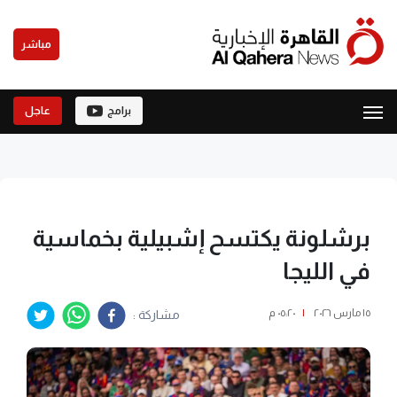
مباشر
برامج
عاجل
برشلونة يكتسح إشبيلية بخماسية
في الليجا
١٥ مارس ٢٠٢٦
|
٠٥:٢٠ م
مشاركة :