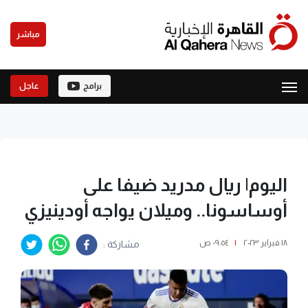
مباشر
برامج
عاجل
اليوم| ريال مدريد ضيفا على
أوساسونا.. وميلان يواجه أودينيزي
١٨ فبراير ٢٠٢٣
|
٠٩:٥٤ ص
مشاركة :