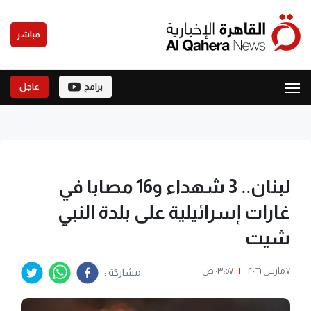
مباشر
برامج
عاجل
لبنان.. 3 شهداء و16 مصابا في
غارات إسرائيلية على بلدة النبي
شيت
٧ مارس ٢٠٢٦
|
٠٣:٥٧ ص
مشاركة :