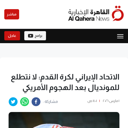
مباشر
برامج
عاجل
الاتحاد الإيراني لكرة القدم: لا نتطلع
للمونديال بعد الهجوم الأمريكي
١ مارس ٢٠٢٦
|
١١:٠١ ص
مشاركة :