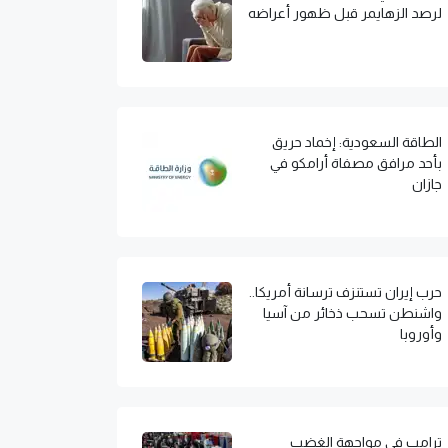
لرصد الزهايمر قبل ظهور أعراضه
الطاقة السعودية: إخماد حريق
بأحد مرافق مصفاة أرامكو في
جازان
حرب إيران تستنزف ترسانة أمريكا..
واشنطن تسحب ذخائر من آسيا
وأوروبا
ترامب في مواجهة الغضب