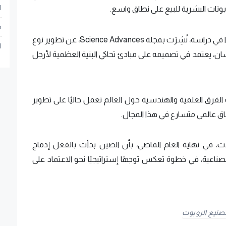
ا
روبوتات البشرية للبيع على نطاق واسع.
م
وفي سياق متصل، كان مهندسون صينيون كشفوا في دراسة، نُشِرَت بمجلة Science Advances، عن تطوير نوع
ا
سان، يعتمد في تصميمه على مبادئ تحاكي البنية العظمية لأرجل
 الفرق العلمية والهندسية حول العالم تعمل حاليًا على تطوير
اق عالمي متسارع في هذا المجال.
حيفة South China Morning Post أفادت، في نهاية العام الماضي، بأن الصين بدأت بالفعل إدماج
صناعية، في خطوة تعكس توجهًا إستراتيجيًا نحو الاعتماد على
صنيع الروبوت