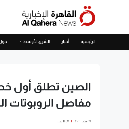
الرئيسية
أخبار
الشرق الأوسط
حول 
الصين تطلق أول خط آ
مفاصل الروبوتات ال
٢٧ يناير ٢٠٢٦
|
١١:٤٧ ص