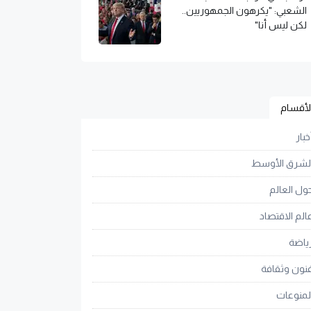
الشعبي: "يكرهون الجمهوريين..
لكن ليس أنا"
لأقسام
خبار
لشرق الأوسط
ول العالم
الم الاقتصاد
ياضة
نون وثقافة
لمنوعات