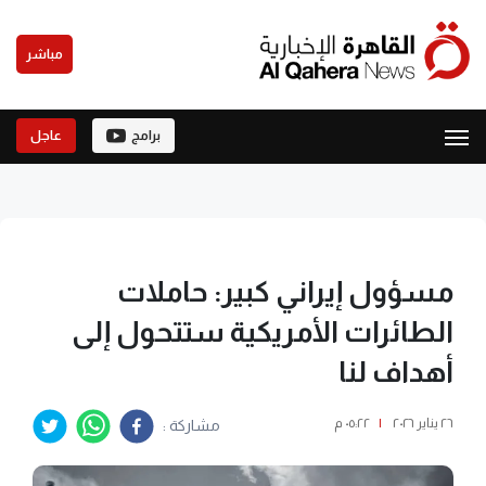
مباشر
برامج
عاجل
مسؤول إيراني كبير: حاملات
الطائرات الأمريكية ستتحول إلى
أهداف لنا
٢٦ يناير ٢٠٢٦
|
٠٥:٢٢ م
مشاركة :