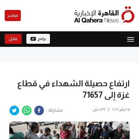
مباشر
برامج
عاجل
ارتفاع حصيلة الشهداء في قطاع
غزة إلى 71657
٢٥ يناير ٢٠٢٦
|
١٠:٣٢ ص
مشاركة :