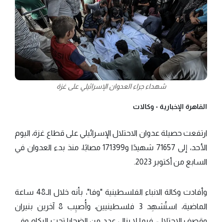
شهداء جراء العدوان الإسرائيلي على غزة
القاهرة الإخبارية -
وكالات
ارتفعت حصيلة عدوان الاحتلال الإسرائيلي على قطاع غزة، اليوم
الأحد، إلى 71657 شهيدًا و171399 مصابًا، منذ بدء العدوان في
السابع من أكتوبر 2023.
وأفادت وكالة الانباء الفلسطينية "وفا"، بأنه خلال الـ48 ساعة
الماضية، استُشهِد 3 فلسطينيين، وأُصيِب 8 آخرين بنيران
وقصف الاحتلال، فيما لا يزال عدد من الضحايا تحت الركام وفي