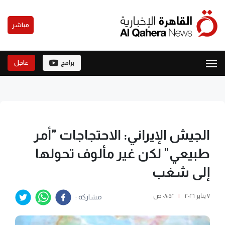
مباشر
برامج
عاجل
الجيش الإيراني: الاحتجاجات "أمر
طبيعي" لكن غير مألوف تحولها
إلى شغب
٧ يناير ٢٠٢٦
|
٠٨:٥٢ ص
مشاركة :