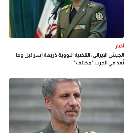
أخبار
الجيش الإيراني: القضية النووية ذريعة إسرائيل وما
نُفذ في الحرب "مختلف"