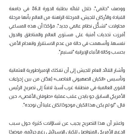
ووصف "حاتمي"، خلال لقائه بطلبة الدورة الـ86 في جامعة
القيادة والأركان للجيش، المرحلة الراهنة من العالم بأنها مرحلة
محاولات "تشكُّل نظام عالمي جديد"، مؤكدًا أن هذه المساعي
أفرزت تحديات أمنية على مستوى العالم والمناطق والدول
نفسها، وأسهمت في حالة من عدم الاستقرار وانعدام الأمن،
بحسب وكالة الأنباء الإيرانية "تسنيم".
وأشار القائد العام للجيش إلى أن تفكك الإمبراطورية العثمانية
وتأسيس «الكيان الصهيوني الغاصب» يُعدّان من بين إجراءات
القوى العالمية في منطقة غرب آسيا، لافتًا إلى تصريح الرئيس
الأمريكي السابق جو بايدن عقب عملية «طوفان الأقصى»، حين
قال: "لو لم يكن هذا الكيان موجودًا لكان علينا أن نوجده".
واعتبر أن هذا التصريح يجيب عن تساؤلات كثيرة حول سبب
الدعم الأمريكي المتواصل للكيان الإسرائيلي رغم جرائمه، موضحًا