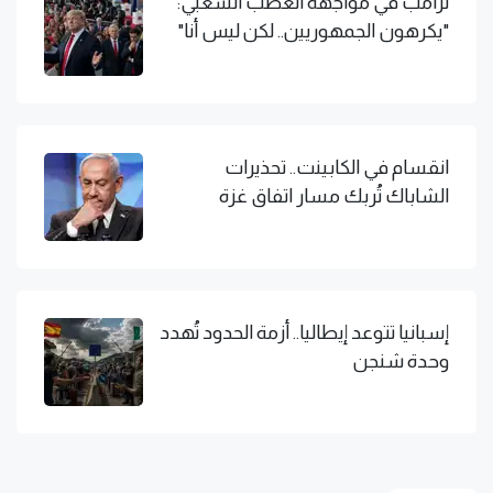
ترامب في مواجهة الغضب الشعبي:
"يكرهون الجمهوريين.. لكن ليس أنا"
انقسام في الكابينت.. تحذيرات
الشاباك تُربك مسار اتفاق غزة
إسبانيا تتوعد إيطاليا.. أزمة الحدود تُهدد
وحدة شنجن