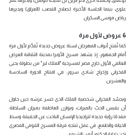
بوعلاق، وجلسة أخرى لأم الزين بن شيخة (تونس) ويديرها عمر
علوي، بينما الجلسة الأخيرة لـصلاح القصب (العراق) ويديرها
رياض موسى السكران.
6 عروض لأول مرة
كما تُفتح أبواب المهرجان لستة عروض جديدة تُقدَّم لأول مرة
أمام الجمهور، إذ يشهد مسرح الأوبرا بمدينة الثقافة العرض
العالمي الأول خارج مصر لمسرحية "الملك لير" من بطولة يحيى
الفخراني وإخراج شادي سرور، في افتتاح الدورة السادسة
والعشرين.
ويجسّد الفخراني شخصية الملك الذي خسر عرشه حين حاول
أن يقيس الحبّ بالميراث، ويوازن العاطفة بميزان السلطة،
مقدمًا رؤية جديدة لتراجيديا الإنسان الباحث عن الحقيقة وسط
الخيانة والطمع، في عمل تنتجه فرقة المسرح القومي المصري
تحت إدارة الدكتور أيمن الشيوي.