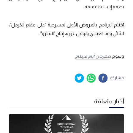
بصمة إنسانية عميقة.
يُختتم البرنامج بالعروض الأولى لمسرحية "على مقام الكرمل"،
للثنائي وليد العيادي ونوفل عزارة، إنتاج "التياترو".
وسوم :
مهرجان أيام قرطاج
مشاركة
أخبار متعلقة