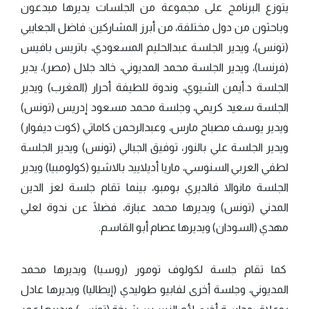
يتوزع البرنامج على مجموعة من الجلسات يديرها مبدعون
وباحثون من دول مختلفة، من أبرز المشاركين: فاضل الجعايبي
(تونس)، ويدير الجلسة عبدالحليم المسعودي، باتريس بافيس
(فرنسا)، ويدير الجلسة محمد المديوني، خالد جلال (مصر)، يدير
الجلسة د.أيمن الشيوي، وندوة للطيفة أحرار (المغرب) ويدير
الجلسة سعيد كريمي، وجلسة محمد مسعود إدريس (تونس)
ويدير يوسف مصباح مارس، وعبدالرحمن كاماتي (كوت ديفوار)
ويدير الجلسة علي بالنور، توفيق الجبالي (تونس) ويدير الجلسة
لطفي العربي السنوسي، ماريا أديلاييد بالاشيو (كولومبيا) ويدير
الجلسة مانوالا فالديري بومبو، بينما تقام جلسة لعز الدين
المدني (تونس) ويديرها محمد عبازة، فضلًا عن ندوة لعلي
مهدي (السودان) ويديرها عصام أبو القاسم.
كما تقام جلسة لكولوف تومور (روسيا) ويديرها محمد
المديوني، وجلسة أخرى لفابيو طوليدي (إيطاليا) ويديرها عادل