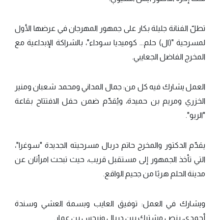
تطلّ الفنانة جليلة بكار على جمهور المهرجان في عرضها الأول
لمسرحية "(ال) حلم... كوميديا سوداء"، بالشراكة الإبداعية مع
المخرج الفاضل الجعايبي.
العمل يشارك فيه كل من: جمال المداني ومحمد شعبان ومنير
الخزري ومريم بن حميدة، ويُقدّم ضمن حفل الافتتاح بقاعة
"الريو".
يقدّم الدكتور والمخرج حاتم دربال مسرحيته الجديدة "سوغرا"،
التي تأخذ الجمهور إلى مستقبل قريب، حيث تبحث امرأتان عن
مدينة الحلم هربًا من جحيم الواقع.
ويشارك في العمل: توفيق العايب وبسمة العشي وسندة
أحمدي، بنص مشترك بين دربال ونرجس بن عمار.