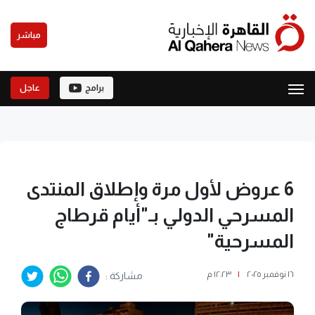
مباشر
برامج
عاجل
6 عروض لأول مرة وإطلاق المنتدى
المسرحي الدولي بـ"أيام قرطاج
المسرحية"
١٦ نوفمبر ٢٠٢٥
|
١٢:٢٣ م
مشاركة :