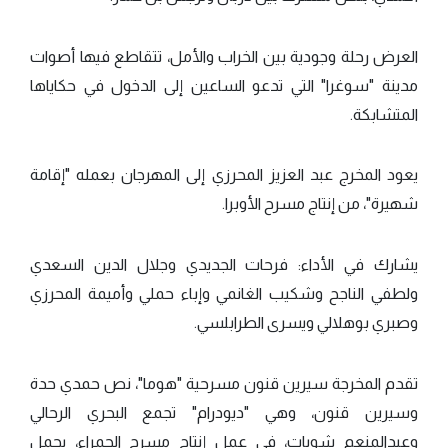
العرض رحلة وجودية بين الخراب والأمل، تتقاطع فيها أصوات
مدينة "سوغرا" التي تدعو الساعين إلى الدخول في حكاياها
المتشابكة.
يعود المخرج عبد العزيز المحرزي إلى المهرجان بعمله "إقامة
شهيرة"، من إنتاج مسرح الأوبرا.
يشارك في الأداء: فرحات الجديدي وجلال الدين السعدي
ولطفي الناجح وشكيب الغانمي وإباء حملي وأميمة المحرزي
وصبري بوهلالي ويسرى الطرابلسي.
تقدم المخرجة سيرين قنون مسرحية "هوما"، نص حمدي حدة
وسيرين قنون، وهي "ديودرام" تجمع البحري الرحالي
وعبدالمنعم شويات، في عمل إنتاج مسرح الحمراء، يحمل