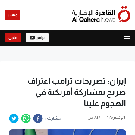
مباشر
برامج
عاجل
إيران: تصريحات ترامب اعتراف
صريح بمشاركة أمريكية في
الهجوم علينا
١٠ نوفمبر ٢٠٢٥
|
٠٨:٤٨ ص
مشاركة :