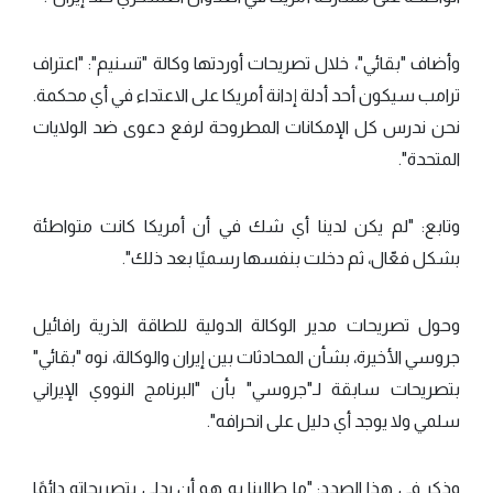
وأضاف "بقائي"، خلال تصريحات أوردتها وكالة "تسنيم": "اعتراف
ترامب سيكون أحد أدلة إدانة أمريكا على الاعتداء في أي محكمة.
نحن ندرس كل الإمكانات المطروحة لرفع دعوى ضد الولايات
المتحدة".
وتابع: "لم يكن لدينا أي شك في أن أمريكا كانت متواطئة
بشكل فعّال، ثم دخلت بنفسها رسميًا بعد ذلك".
وحول تصريحات مدير الوكالة الدولية للطاقة الذرية رافائيل
جروسي
الأخيرة، بشأن المحادثات بين إيران والوكالة، نوه "بقائي"
بتصريحات سابقة لـ"جروسي" بأن "البرنامج النووي الإيراني
سلمي ولا يوجد أي دليل على انحرافه".
وذكر في هذا الصدد: "ما طالبنا به هو أن يدلي بتصريحاته دائمًا