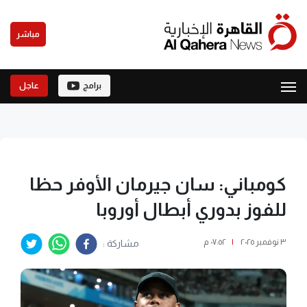
مباشر
برامج
عاجل
كومباني: سان جيرمان الأوفر حظا
للفوز بدوري أبطال أوروبا
٣ نوفمبر ٢٠٢٥
|
٠٧:٥٢ م
مشاركة :