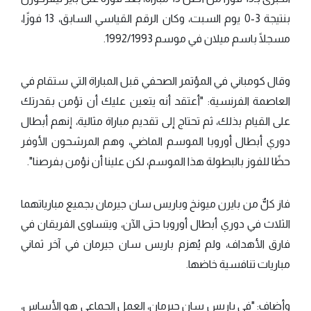
بنتيجة 3-0 يوم السبت، وكان الرقم القياسي السابق، 13 فوزًا،
مسجلًا باسم ميلان في موسم 1992/1993.
وقال كومباني في المؤتمر الصحفي قبل المباراة التي ستقام في
العاصمة الفرنسية: "أعتقد أنه يتعين عليك أن تؤمن بقدرتك
على القيام بذلك، ثم تحتاج إلى تقديم مباراة مثالية، إنهم أبطال
دوري أبطال أوروبا الموسم الماضي، وهم المرشحون الأوفر
حظًا للفوز بالبطولة هذا الموسم، لكن علينا أن نؤمن بفرصنا".
فاز كلٌّ من بايرن ميونخ وباريس سان جيرمان بجميع مبارياتهما
الثلاث في دوري أبطال أوروبا حتى الآن، ويتساوى الفريقان في
فارق الأهداف، ولم يُهزم باريس سان جيرمان في آخر ثماني
مباريات تنافسية خاضها.
وأضاف: "في باريس سان جيرمان، العمل الجماعي هو الأساس،