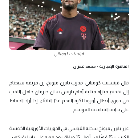
فينسنت كومباني
القاهرة الإخبارية -
محمد عمران
قال فينسنت كومباني، مدرب بايرن ميونخ، إن فريقه سيحتاج
إلى تقديم مباراة مثالية أمام باريس سان جيرمان حامل اللقب
في دوري أبطال أوروبا لكرة القدم غدًا الثلاثاء، إذا أراد الحفاظ
على بدايته القياسية للموسم.
عزز بايرن ميونخ سجله القياسي في الدوريات الأوروبية الخمسة
الكبرى بـ15 فوزًا من أصل 15 مباراة، بعد فوزه على باير ليفركوزن