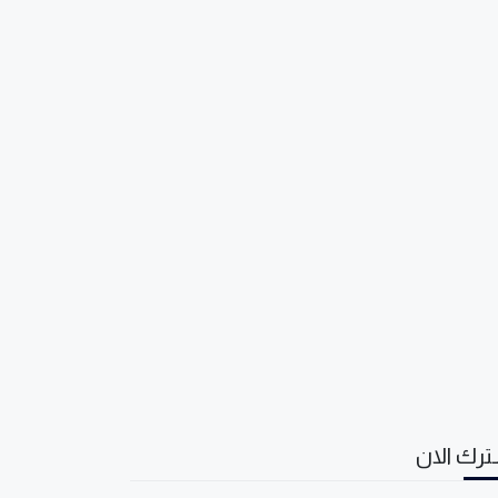
رك الان