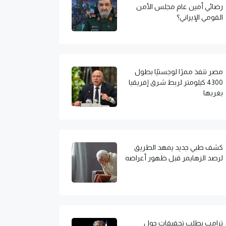
رضائي أمين عام مجلس الأمن
القومي الإيراني؟
مصر تنفذ ممرًا لوجستيًا بطول
4300 كيلومتر لربط شرق إفريقيا
بغربها
كشف طبي جديد يمهد الطريق
لرصد الزهايمر قبل ظهور أعراضه
ترامب يطلب تحقيقات حول