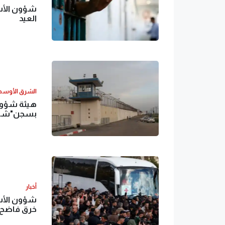
شؤون الأسر
العيد
الشرق الأوس
هيئة شؤون
بسجن"شطة"
أخبار
شؤون الأسر
خرق فاضح ل