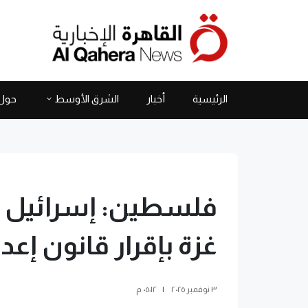
الرئيسية
أخبار
الشرق الأوسط
حول 
فلسطين: إسرائيل ت
غزة بإقرار قانون إعد
٣ نوفمبر ٢٠٢٥
|
٠٥:١٢ م