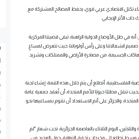
لى بناء تكتل اقتصادي عربي قوي، يحفظ المصالح المشتركة مع
ذات الأثر الإيجابي.
 أنه في ظل الأوضاع الدولية الراهنة، تبقى قضيتنا المركزية
ميم انشغالاتنا وعلى رأس أولوياتنا، حيث تتعرض لمساعٍ
ا
تهاكات الجسيمة، من مصادرة الأراضي والممتلكات وتشريد
أ
ا
القضية الفلسطينية، أتطلع أن يتم خلال هذه القمة، إنشاء لجنة
ح
يث تنقل مطلبًا حيويًا للأمم المتحدة، أن تُعقد جمعية عامة
ع
متحدة، والجزائر على أتم الاستعداد أن تقوم بمساعيها نحو
ر
ف
لثلاثين، اليوم الثلاثاء بالعاصمة الجزائرية، تحت شعار "لم
ا
ب، وسط تطلع إلى مخرجات تحقق التوافق حول العديد من