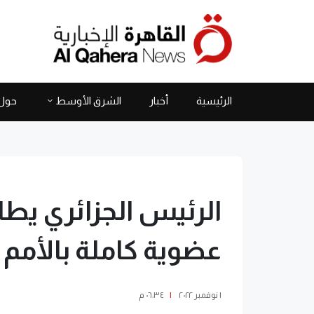
الرئيسية
أخبار
الشرق الأوسط
حول 
الرئيس الجزائري ي
عضوية كاملة بالأمم 
١ نوفمبر ٢٠٢٢
|
٠٦:٣٤ م