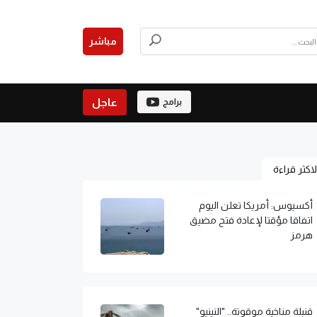
مباشر
عاجل
برامج
لاكثر قراءة
أكسيوس: أمريكا تعلن اليوم
اتفاقا مؤقتا لإعادة فتح مضيق
هرمز
قنبلة مناخية موقوتة.. "النينيو"