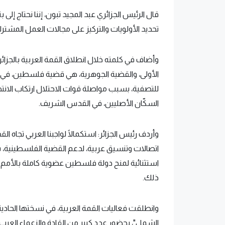
قال الرئيس الجزائري عبد المجيد تبون، إننا نحتاج إ
تحديد الأولويات والتركيز على مجالات العمل المشترك 
وأضاف في كلمته خلال انطلاق القمة العربية بالجزائر،
الأولى، والقضية الجوهرية، هي قضية فلسطين، في ص
للتصفية، بسبب مواصلة قوات الاحتلال ارتكاب الان
السكّان الأصليين، في القدس الشريف.
وأردف رئيس الجزائر: استكمالًا لواجبنا العربي تجاه 
اتصالات وتنسيق عربية، لدعم القضية الفلسطينية، بح
استثنائية لمنح دولة فلسطين عضوية كاملة بالأمم ال
ذلك.
وانطلقت فعاليات القمة العربية، في نسختها الحادية وا
الشمل"، بحضور عدد كبير من القادة والزعماء العر