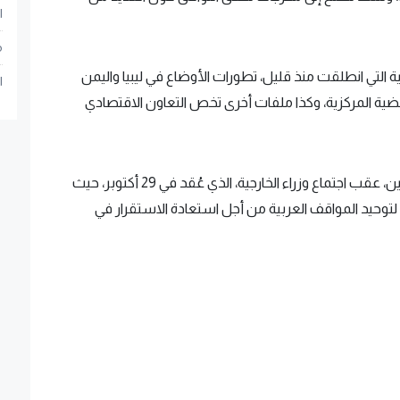
ا
م
ية التي انطلقت منذ قليل، تطورات الأوضاع في ليبيا واليمن
ا
قضية المركزية، وكذا ملفات أخرى تخص التعاون الاقتصادي
ويأتي افتتاح وقائع هذه القمة، التي تستمر لمدة يومين، عقب اجتماع وزراء الخارجية، الذي عُقد في 29 أكتوبر، حيث
ًا" لتوحيد المواقف العربية من أجل استعادة الاستقرار في