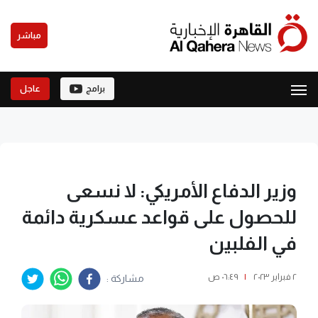
مباشر
برامج
عاجل
وزير الدفاع الأمريكي: لا نسعى
للحصول على قواعد عسكرية دائمة
في الفلبين
٢ فبراير ٢٠٢٣
|
٠٦:٤٩ ص
مشاركة :