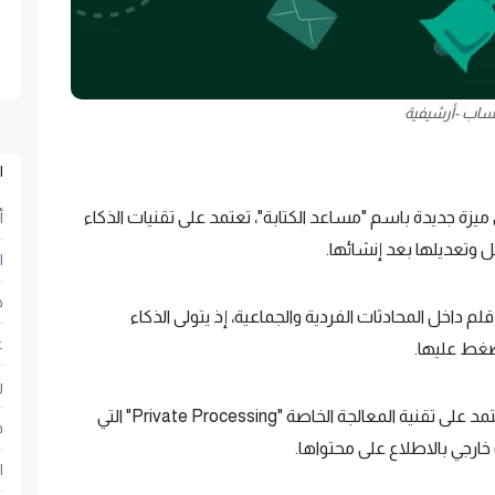
ساب -أرشيفية
ا
يزة جديدة باسم "مساعد الكتابة"، تعتمد على تقنيات الذكاء
أ
وتعديلها بعد إنشائها.
ا
ح
 داخل المحادثات الفردية والجماعية، إذ يتولى الذكاء
ع
ضغط عليها.
ر
وأوضحت الشركة المالكة للمنصة "ميتا" أن الميزة تعتمد على تقنية المعالجة الخاصة "Private Processing" التي
ف
رجي بالاطلاع على محتواها.
ا