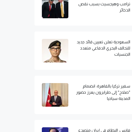
ترامب وهيجسيث بسبب نقص
الذخائر
السعودية تعلن تعيين قائد جديد
للتحالف البحري الدفاعي متعدد
الجنسيات
سفير تركيا بالقاهرة: انضمام
"صلاح" إلى طرابزون يعزز حضور
المدينة سياحيا
فانس: النظام في إيران متصدع