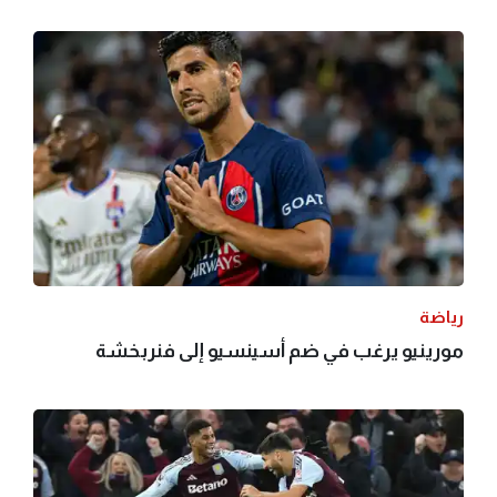
رياضة
مورينيو يرغب في ضم أسينسيو إلى فنربخشة