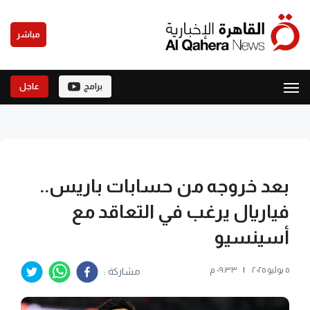
مباشر
برامج
عاجل
بعد خروجه من حسابات باريس..
فياريال يرغب في التعاقد مع
أسينسيو
٥ يوليو ٢٠٢٥
|
٠٩:٣٣ م
مشاركة :