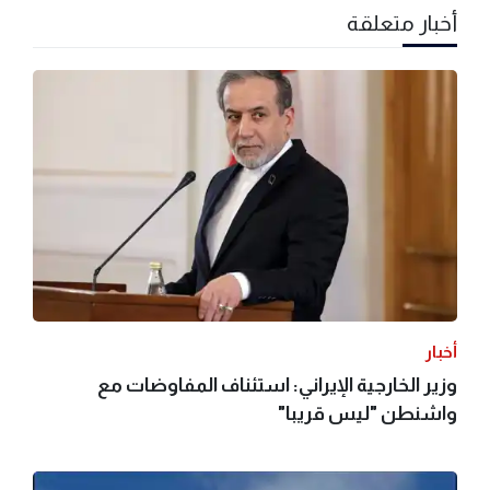
أخبار متعلقة
أخبار
وزير الخارجية الإيراني: استئناف المفاوضات مع
واشنطن "ليس قريبا"