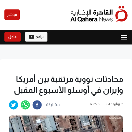
مباشر
برامج
عاجل
محادثات نووية مرتقبة بين أمريكا
وإيران في أوسلو الأسبوع المقبل
٣ يوليو ٢٠٢٥
|
٠٣:٣٠ م
مشاركة :