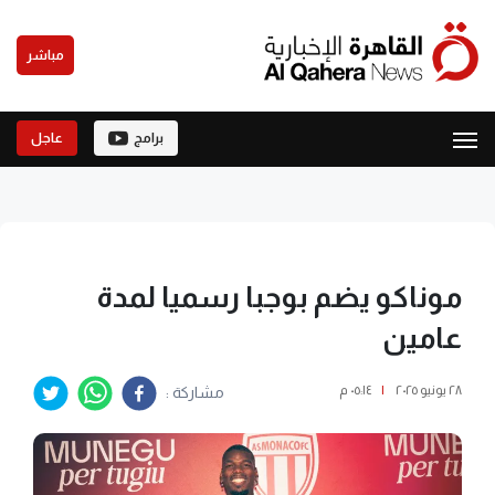
مباشر
برامج
عاجل
موناكو يضم بوجبا رسميا لمدة
عامين
٢٨ يونيو ٢٠٢٥
|
٠٥:١٤ م
مشاركة :