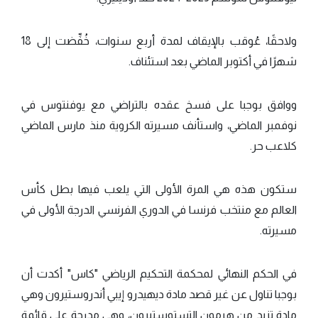
ولاحقًا، عُوقب بالإيقاف لمدة أربع سنوات، خُفِّضت إلى 18
شهرًا في أكتوبر الماضي بعد استئناف.
ووافق بوجبا على فسخ عقده بالتراضي مع يوفنتوس في
نوفمبر الماضي، واستأنف مسيرته الكروية منذ مارس الماضي
كلاعب حر.
ستكون هذه هي المرة الأولى التي يلعب فيها بطل كأس
العالم مع منتخب فرنسا في الدوري الفرنسي الدرجة الأولى في
مسيرته.
في الحكم النهائي لمحكمة التحكيم الرياضي "كاس" أكدت أن
بوجبا تناول عن غير قصد مادة ديهيدرو إيبي أندروستيرون وهي
مادة تزيد من هرمون التستوستيرون، وهي مدرجة على قائمة