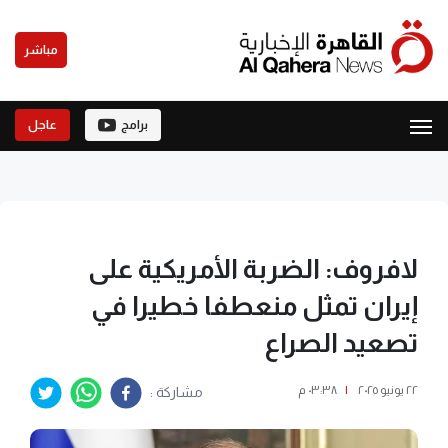
مباشر
برامج
عاجل
لافروف: الضربة الأمريكية على
إيران تمثل منعطفا خطيرا في
تصعيد الصراع
٢٢ يونيو ٢٠٢٥
|
٠٣:٣٨ م
مشاركة :