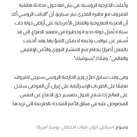
وأعلنت الخارجية الروسية، في بيان لها حول محادثة هاتفية
للافروف مع نظيره المجري بيتر سيارتو، أن "الجانب الروسي أكد
أن الضربة الصاروخية والقنابل الأمريكية على أراضي دولة ذات
سيادة تُمثل جولة جديدة وخطيرة من تصعيد الصراع، التي قد
تُسفر عن عواقب وخيمة لا يمكن التنبؤ بها، وقد ألحقت
بالفعل أضرارًا بنظام منع الانتشار النووي والأمن الإقليمي
والعالمي"، وفقًا لـ"سبوتنيك".
وفى وقت سابق صرّح وزير الخارجية الروسي سيرجي لافروف،
تعليقًا على الضربات الإسرائيلية على إيران، أن الفوضى ستحل
على العالم إذا سُمح للدول بتفسير حق الدفاع عن النفس
المنصوص عليه في ميثاق الأمم المتحدة بالطريقة التي تريدها.
وسوم :
اسرائيل
ايران
قوات الاحتلال
روسيا
امريكا