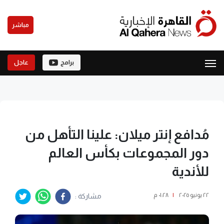
مباشر
برامج
عاجل
مُدافع إنتر ميلان: علينا التأهل من
دور المجموعات بكأس العالم
للأندية
٢٢ يونيو ٢٠٢٥
|
٠١:٢٨ م
مشاركة :