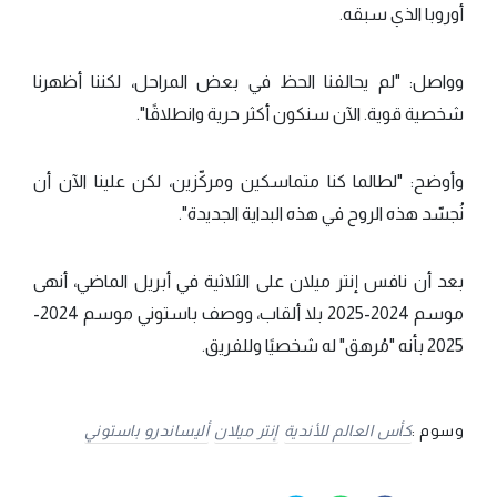
أوروبا الذي سبقه.
وواصل: "لم يحالفنا الحظ في بعض المراحل، لكننا أظهرنا
شخصية قوية. الآن سنكون أكثر حرية وانطلاقًا".
وأوضح: "لطالما كنا متماسكين ومركّزين، لكن علينا الآن أن
نُجسّد هذه الروح في هذه البداية الجديدة".
بعد أن نافس إنتر ميلان على الثلاثية في أبريل الماضي، أنهى
موسم 2024-2025 بلا ألقاب، ووصف باستوني موسم 2024-
2025 بأنه "مُرهق" له شخصيًا وللفريق.
وسوم :
كأس العالم للأندية
إنتر ميلان
أليساندرو باستوني