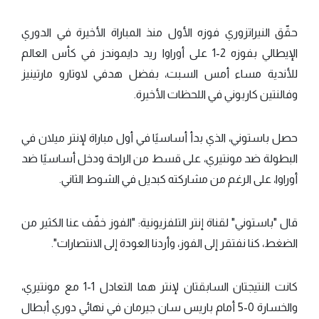
حقّق النيراتزوري فوزه الأول منذ المباراة الأخيرة في الدوري
الإيطالي بفوزه 2-1 على أوراوا ريد دايموندز في كأس العالم
للأندية مساء أمس السبت، بفضل هدفي لاوتارو مارتينيز
وفالنتين كاربوني في اللحظات الأخيرة.
حصل باستوني، الذي بدأ أساسيًا في أول مباراة لإنتر ميلان في
البطولة ضد مونتيري، على قسط من الراحة ودخل أساسيًا ضد
أوراوا، على الرغم من مشاركته كبديل في الشوط الثاني.
قال "باستوني" لقناة إنتر التلفزيونية: "الفوز خفّف عنا الكثير من
الضغط، كنا نفتقر إلى الفوز، وأردنا العودة إلى الانتصارات".
كانت النتيجتان السابقتان لإنتر هما التعادل 1-1 مع مونتيري،
والخسارة 0-5 أمام باريس سان جيرمان في نهائي دوري أبطال