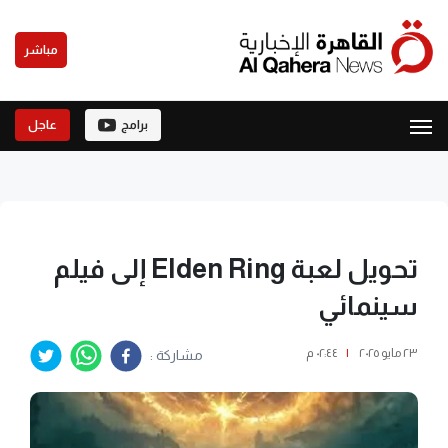
مباشر
برامج
عاجل
تحويل لعبة Elden Ring إلى فيلم
سينمائي
٢٣ مايو ٢٠٢٥
|
٠٢:٤٤ م
مشاركة :