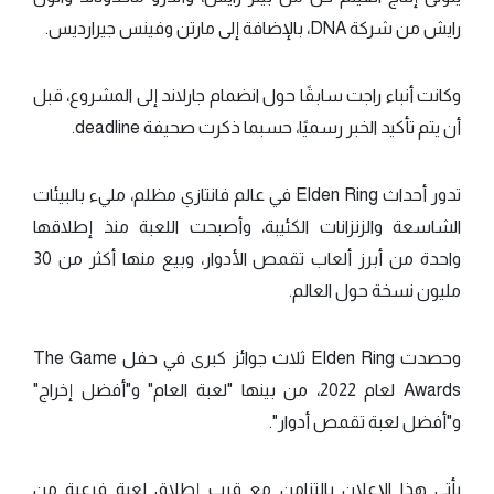
رايش من شركة DNA، بالإضافة إلى مارتن وفينس جيرارديس.
وكانت أنباء راجت سابقًا حول انضمام جارلاند إلى المشروع، قبل
أن يتم تأكيد الخبر رسميًا، حسبما ذكرت صحيفة deadline.
تدور أحداث Elden Ring في عالم فانتازي مظلم، مليء بالبيئات
الشاسعة والزنزانات الكئيبة، وأصبحت اللعبة منذ إطلاقها
واحدة من أبرز ألعاب تقمص الأدوار، وبيع منها أكثر من 30
مليون نسخة حول العالم.
وحصدت Elden Ring ثلاث جوائز كبرى في حفل The Game
Awards لعام 2022، من بينها "لعبة العام" و"أفضل إخراج"
و"أفضل لعبة تقمص أدوار".
يأتي هذا الإعلان بالتزامن مع قرب إطلاق لعبة فرعية من