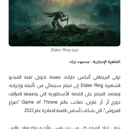
لعبة Elden Ring
القاهرة الإخبارية -
محمود ترك
تولى البريطاني أليكس جارلاند مهمة تحويل لعبة الفيديو
الشهيرة Elden Ring إلى فيلم سينمائي من تأليفه وإخراجه،
ويعتمد الفيلم على القصة الأسطورية التي وضعها المؤلف
جورج أر. أر. مارتن، صاحب عالم Game of Throne "صراع
العروش"، التي شكلت أساس اللعبة الصادرة عام 2022.
يتولى إنتاج الفيلم كل من بيتر رايس، وأندرو ماكدونالد وآلون