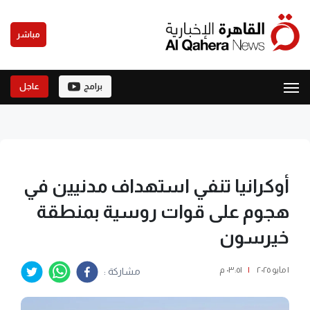
مباشر
برامج
عاجل
أوكرانيا تنفي استهداف مدنيين في
هجوم على قوات روسية بمنطقة
خيرسون
١ مايو ٢٠٢٥
|
٠٣:٥١ م
مشاركة :