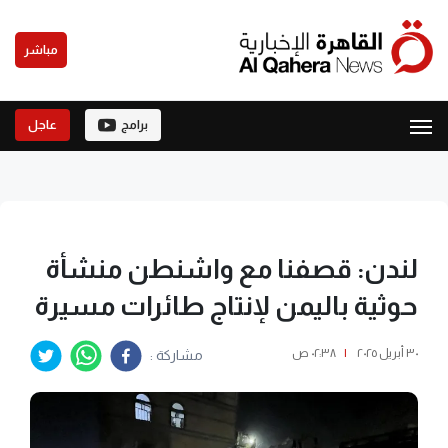
مباشر
برامج
عاجل
لندن: قصفنا مع واشنطن منشأة
حوثية باليمن لإنتاج طائرات مسيرة
٣٠ أبريل ٢٠٢٥
|
٠٢:٣٨ ص
مشاركة :