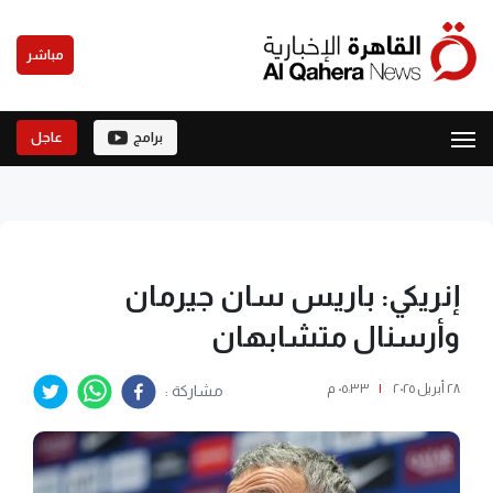
مباشر
برامج
عاجل
إنريكي: باريس سان جيرمان
وأرسنال متشابهان
٢٨ أبريل ٢٠٢٥
|
٠٥:٣٣ م
مشاركة :