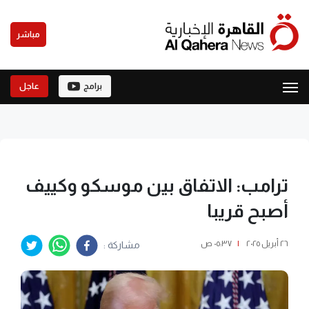
مباشر
برامج
عاجل
ترامب: الاتفاق بين موسكو وكييف
أصبح قريبا
٢٦ أبريل ٢٠٢٥
|
٠٥:٣٧ ص
مشاركة :