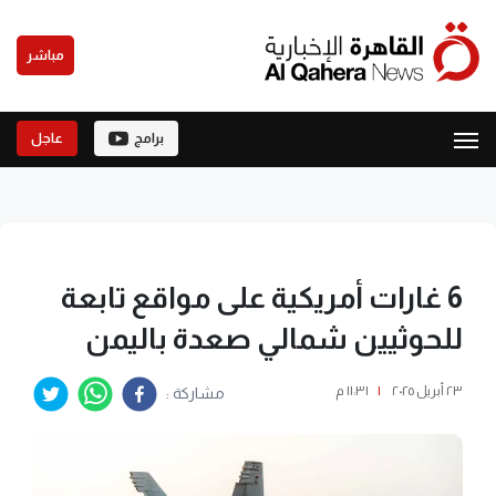
مباشر
برامج
عاجل
6 غارات أمريكية على مواقع تابعة
للحوثيين شمالي صعدة باليمن
٢٣ أبريل ٢٠٢٥
|
١١:٣١ م
مشاركة :