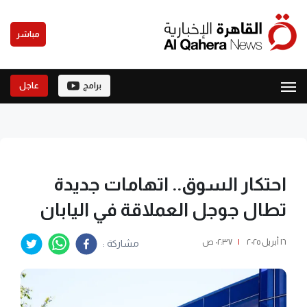
مباشر
برامج
عاجل
احتكار السوق.. اتهامات جديدة
تطال جوجل العملاقة في اليابان
١٦ أبريل ٢٠٢٥
|
٠٢:٣٧ ص
مشاركة :