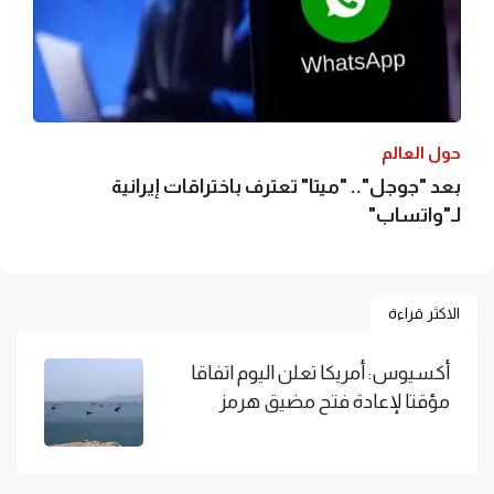
حول العالم
بعد "جوجل".. "ميتا" تعترف باختراقات إيرانية
لـ"واتساب"
الاكثر قراءة
أكسيوس: أمريكا تعلن اليوم اتفاقا
مؤقتا لإعادة فتح مضيق هرمز