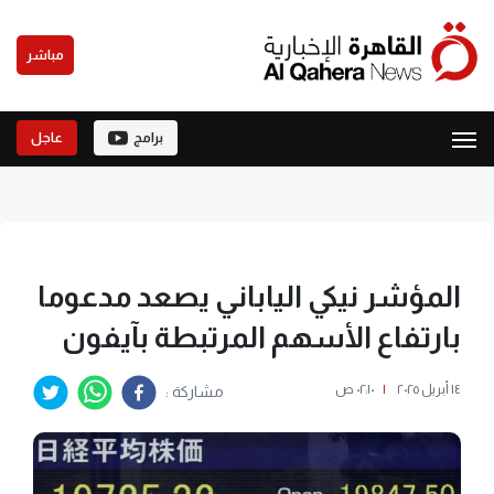
مباشر
برامج
عاجل
المؤشر نيكي الياباني يصعد مدعوما
بارتفاع الأسهم المرتبطة بآيفون
١٤ أبريل ٢٠٢٥
|
٠٢:١٠ ص
مشاركة :