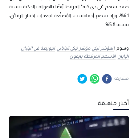
صعد سهم "تي.دي.كيه" المرتبط أيضًا بالهواتف الذكية بنسبة
6.1%، وزاد سهم أدفانتست، المُصنِّعة لمعدات اختبار الرقائق،
بنسبة 5.8%.
وسوم :
المؤشر نيكي
مؤشر نيكي الياباني
البورصة في اليابان
اليابان
الأسهم المرتبطة بآيفون
مشاركة
أخبار متعلقة