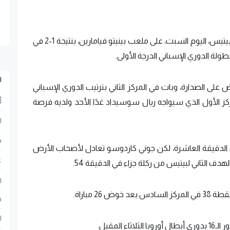
سقط ريال مدريد في فخ خسارة مفاجئة أمام ريال بيتيس، اليوم السبت، على ملعب بينيتو فيامارين، بنتيجة 1-2 في
ا
لى الصدارة، وبات في المركز الثاني بترتيب الدوري الإسباني
أ
المركز الأول الذي سيواجه ريال سوسيداد غدًا الأحد ولديه فرصة
ا
ح
ي الدقيقة العاشرة، لكن جوني كاردوسو تعادل لأصحاب الأرض
ع
ر
2 مباراة.
ف
ا
المقبل.