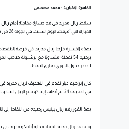
القاهرة الإخبارية -
محمد مصطفى
المباراة التي أقيمت، اليوم السبت، في الجولة 26 من بطولة الدوري الإسباني الدرجة الأولى.
بهذه الخسارة فرّط ريال مدريد في فرصة الانقضاض ع
برصيد 54 نقطة، متساويًا مع برشلونة صاحب 
لتصدر جدول الدوري بفارق النقاط.
كان إبراهيم دياز تقدم في التهديف لريال مدريد ف
في الدقيقة 34، ثم أضاف إيسكو نجم الريال السابق الهدف الثاني لبيتيس من ركلة جزاء في الدقيقة 54.
بهذا الفوز رفع ريال بيتيس رصيده من النقاط إلى النقطة 38 في المركز السادس بعد خوض 6
ويستعد ريال مدريد لمقابلة جاره أتلتيكو مدريد في دور الـ16 بدوري أبطال أوروبا الثلاثاء 