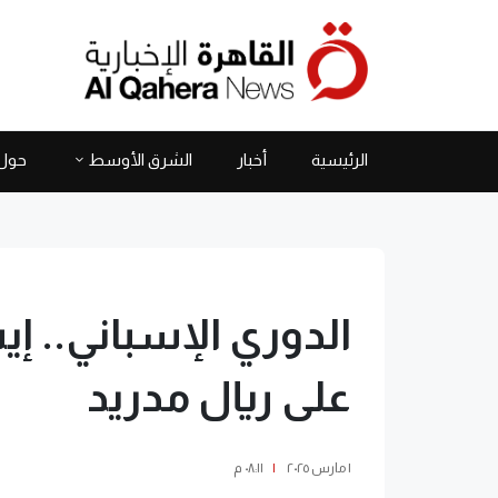
الرئيسية
أخبار
الشرق الأوسط
حول 
الدوري الإسباني.. إ
على ريال مدريد
١ مارس ٢٠٢٥
|
٠٨:١١ م