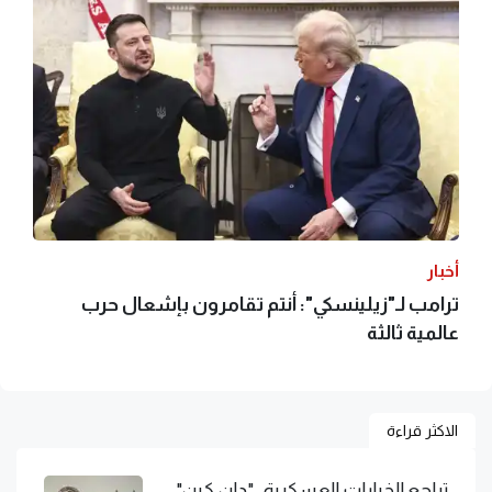
أخبار
ترامب لـ"زيلينسكي": أنتم تقامرون بإشعال حرب
عالمية ثالثة
الاكثر قراءة
تراجع الخيارات العسكرية.. "دان كين"