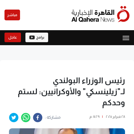
مباشر
برامج
عاجل
رئيس الوزراء البولندي
لـ"زيلينسكي" والأوكرانيين: لستم
وحدكم
٢٨ فبراير ٢٠٢٥
|
٠٧:٢٩ م
مشاركة :