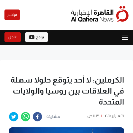
مباشر
برامج
عاجل
الكرملين: لا أحد يتوقع حلولا سهلة
في العلاقات بين روسيا والولايات
المتحدة
٢٧ فبراير ٢٠٢٥
|
١١:٠٣ ص
مشاركة :