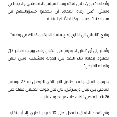
وأضاف "عون"، خلال لقائه وفد المجلس الاقتصادي والاجتماعي
والبيئي: "على رُعاة الاتفاق أن يتحملوا مسؤوليتهم في
مساعدتنا"، بحسب وكالة الأنباء اللبنانية.
وتابع: "اللبناني في الخارج يُبدع، فلماذا لا يكون كذلك في وطنه".
وأشار إلى أن "لبنان لا يقوم على مكوِّنٍ واحد، ويجب تضافر كلّ
الجهود لإعادة بناء الثقة بين الدولة والشعب، وبين لبنان
والعالم الخارجي".
بموجب اتفاق وقف إطلاق النار، الذي التوصل له 27 نوفمبر
الماضي بين لبنان وإسرائيل، كان لدى قوات الاحتلال مهلة حتى
26 يناير الماضي، للانسحاب من جنوب لبنان.
وتم تمديد الاتفاق بالفعل حتى 18 فبراير الجاري، إلا أن تقارير