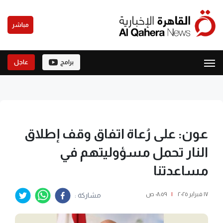
مباشر
برامج
عاجل
عون: على رُعاة اتفاق وقف إطلاق
النار تحمل مسؤوليتهم في
مساعدتنا
١٧ فبراير ٢٠٢٥
|
٠٨:٥٩ ص
مشاركة :