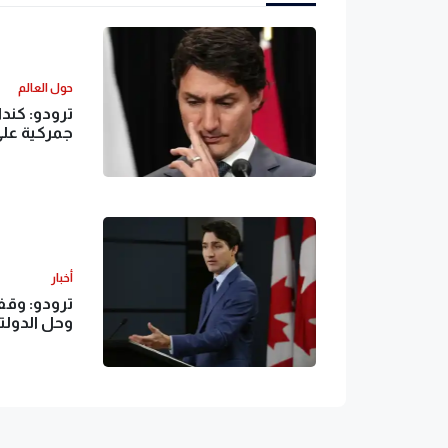
حول العالم
ترودو: كند
جمركية على 
أخبار
ترودو: وقف
وحل الدولت