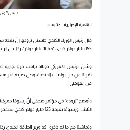
رئيس الوزر
القاهرة الإخبارية -
متابعات
155 مليار دولار كندي "106.5 مليار دولار"، ردًا على الرسوم الجمركية الأمريكية.
تقريبًا من جار الولايات المتحدة، وهي ضربة غير م
من الفوضى.
الثلاثاء، ورسومًا بقيمة 125 مليار دولار كندي ستدخل حيز التنفيذ بعد 21 يومًا.
وتماشيًا مع ما تم ذكره، أكد وزير الطاقة الكندي رد