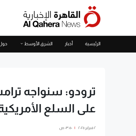
الرئيسية
أخبار
الشرق الأوسط
حول 
على السلع الأمريكية
٢ فبراير ٢٠٢٥
|
٠٣:٥٠ ص