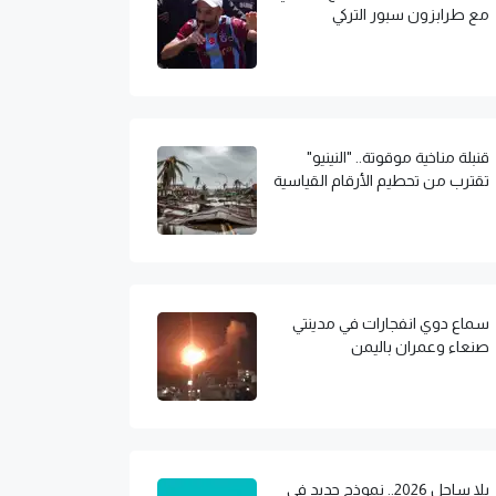
مع طرابزون سبور التركي
قنبلة مناخية موقوتة.. "النينيو"
تقترب من تحطيم الأرقام القياسية
سماع دوي انفجارات في مدينتي
صنعاء وعمران باليمن
يلا ساحل 2026.. نموذج جديد في