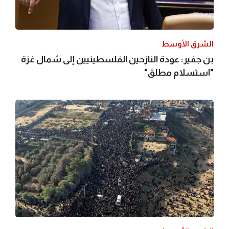
الشرق الأوسط
بن جفير: عودة النازحين الفلسطينيين إلى شمال غزة
"استسلام مطلق"