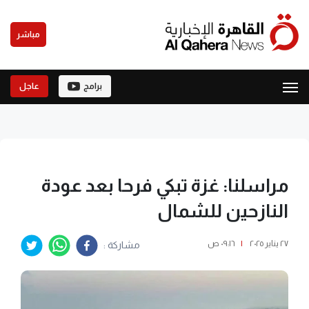
مباشر
برامج
عاجل
مراسلنا: غزة تبكي فرحا بعد عودة
النازحين للشمال
٢٧ يناير ٢٠٢٥
|
٠٩:١٦ ص
مشاركة :