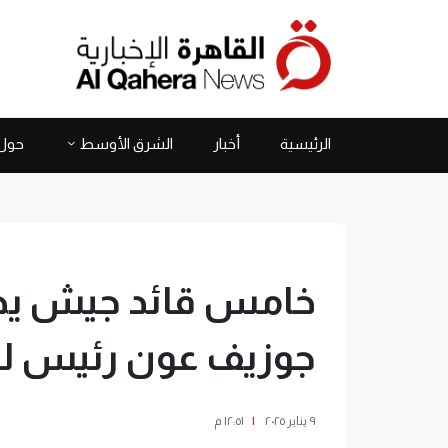
الرئيسية
أخبار
الشرق الأوسط
حول 
خامس قائد جيش يص
جوزيف عون رئيس لبن
٩ يناير ٢٠٢٥
|
١٢:٥١ م