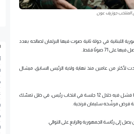
ن المنتخب جوزيف عون
رية اللبنانية في جولة ثانية صوت فيها البرلمان لصالحه بعدد
ا
أ
دت لأكثر من عامين منذ نهاية ولاية الرئيس السابق، ميشال
ا
ح
ع
وفي المحاولة الثالثة عشرة، حقق البرلمان اللبناني ما فشل فيه خلال 12 جلسة في انتخاب رئيس، في ظل تمسّك
ولة فرض مرشّحه سليمان فرنجية.
ر
ف
ل إلى رئاسة الجمهورية والرابع على التوالي.
ا