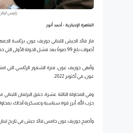
رئيس لبنا
القاهرة الإخبارية -
أحمد أنور
فاز قائد الجيش اللبناني جوزيف عون، برئاسة الجمهو
أصوات بلغ 99 صوتًا بعد فشل الجولة الأولى التي حصل فيها على 71 صوتًا فقط.
وأنهى جوزيف عون، فترة الشغور الرئاسي التي امت
عون، في أكتوبر 2022.
حزب الله، أبرز قوة سياسية وعسكرية آنذاك، بمحا
وأصبح جوزيف عون خامس قائد جيش في تاريخ لبنان يص