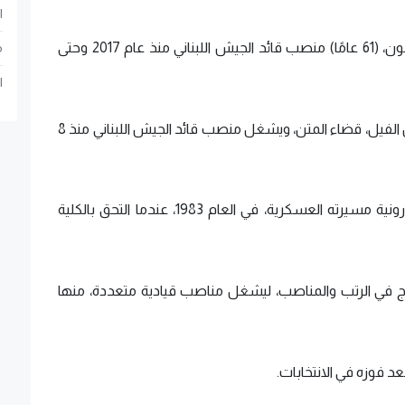
ا
- شغل قائد الجيش اللبناني، العماد جوزيف خليل عون، (61 عامًا) منصب قائد الجيش اللبناني منذ عام 2017 وحتى
م
ا
- جوزيف عون من مواليد 10 يناير 1964 في بلدة سن الفيل، قضاء المتن، ويشغل منصب قائد الجيش اللبناني منذ 8
- وبدأ عون الذي ينتمي إلى الطائفة المسيحية المارونية مسيرته العسكرية، في العام 1983، عندما التحق بالكلية
ازم، حيث تدرّج في الرتب والمناصب، ليشغل مناصب قيادية متعددة، منها
د فوزه في الانتخابات.