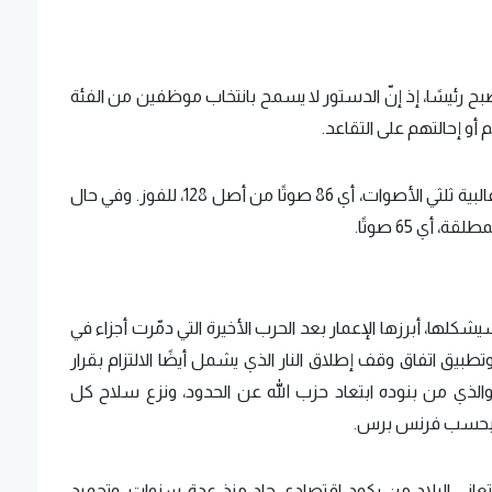
بح رئيسًا، إذ إنّ الدستور لا يسمح بانتخاب موظفين من الفئة
و إحالتهم على التقاعد.
ويحتاج المرشّح في الدورة الأولى من الانتخابات إلى غالبية ثلثي الأصوات، أي 86 صوتًا من أصل 128، للفوز. وفي حال
 أي 65 صوتًا.
كلها، أبرزها الإعمار بعد الحرب الأخيرة التي دمّرت أجزاء في
طبيق اتفاق وقف إطلاق النار الذي يشمل أيضًا الالتزام بقرار
لس الأمن الدولي 1701 الصادر في العام 2006 والذي من بنوده ابتعاد حزب الله عن الحدود، ونزع سلاح كل
ة، بحسب فرنس برس.
عاني البلاد من ركود اقتصادي حاد منذ عدة سنوات، وتجميد