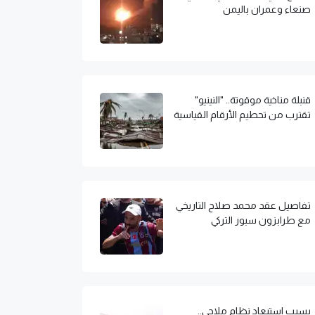
صنعاء وعمران باليمن
قنبلة مناخية موقوتة.. "النينيو"
تقترب من تحطيم الأرقام القياسية
تفاصيل عقد محمد صلاح التاريخي
مع طرابزون سبور التركي
بسبب استبعاد نظام ملاحي..