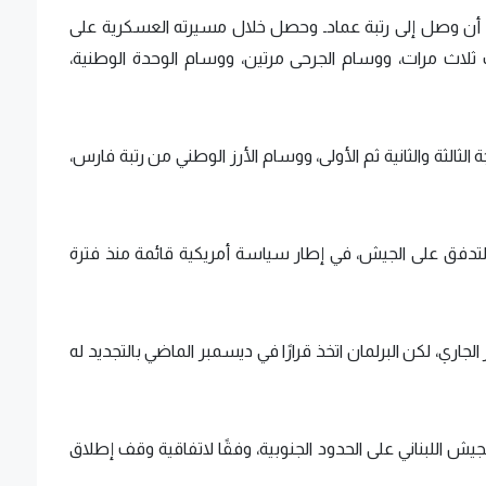
 عون في الرتب العسكرية منذ عام 1983 إلى أن وصل إلى رتبة عمادـ وحصل خلال مسيرته العسكرية على
 ثلاث مرات، ووسام الجرحى مرتين، ووسام الوحدة الوطنية،
لثالثة والثانية ثم الأولى، ووسام الأرز الوطني من رتبة فارس،
تدفق على الجيش، في إطار سياسة أمريكية قائمة منذ فترة
من المقرر أن يحال عون للتقاعد يوم 10 يناير الجاري، لكن البرلمان اتخذ قرارًا في ديسمبر الماضي بالتجديد له
 اللبناني على الحدود الجنوبية، وفقًا لاتفاقية وقف إطلاق