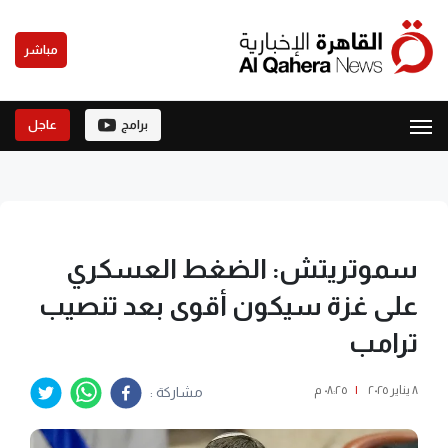
مباشر
برامج
عاجل
سموتريتش: الضغط العسكري
على غزة سيكون أقوى بعد تنصيب
ترامب
٨ يناير ٢٠٢٥
|
٠٨:٢٥ م
مشاركة :