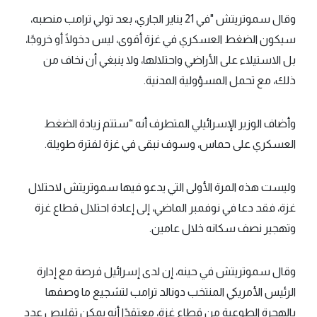
وقال سموتريتش "في 21 يناير الجاري، بعد تولي ترامب منصبه،
سيكون الضغط العسكري في غزة أقوى، ليس دخولًا أو خروجًا،
بل الاستيلاء على الأراضي واحتلالها، ولا ينبغي أن نخاف من
ذلك، مع تحمل المسؤولية المدنية.
وأضاف الوزير الإسرائيلي المتطرف أنه “ستتم زيادة الضغط
العسكري على حماس، وسوف نبقى في غزة لفترة طويلة.
وليست هذه المرة الأولى التي يدعو فيها سموتريتش لاحتلال
غزة، فقد دعا في نوفمبر الماضي، إلى إعادة احتلال قطاع غزة
وتهجير نصف سكانه خلال عامين.
وقال سموتريتش في حينه، إن لدى إسرائيل فرصة مع إدارة
الرئيس الأمريكي المنتخب دونالد ترامب لتشجيع ما وصفها
بالهجرة الطوعية من قطاع غزة، معتقدًا أنه يمكن تقليص عدد