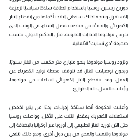
دورين ريسين، روسيا باستخدام الطاقة سلاحًا سياسيًا لزعزعة
الاستقرار، ونتيجة لذلك، ستعاني البلاد بأكملها من انقطاع التيار
الكهربائي والتدفئة في منتصف فصل الشتاء، في الوقت الذي
تدرس مولدوفا الخيارات القانونية، مثل التحكيم الدولي، بحسب
صحيفة "دي تسايت" الألمانية.
وتزود روسيا مولدوفا بنحو ملياري متر مكعب من الغاز سنويًا،
وبدون توصيلات الغاز، قد تتوقف محطة توليد الكهرباء عن
العمل، وقد ينقطع التيار الكهربائي لساعات في مولدوفا،
وأعلنت بالفعل حالة الطوارئ.
وأعلنت الحكومة أنها ستتخذ إجراءات بدءًا من يناير لخفض
استهلاك الكهرباء بمقدار الثلث على الأقل، وواصلت روسيا
حتى الآن توريد الغاز الطبيعي إلى أوروبا عبر أوكرانيا بالإضافة إلى
مولدوفا والنمسا والمجر، من بين دول أخرى، ومع ذلك، تنتهي