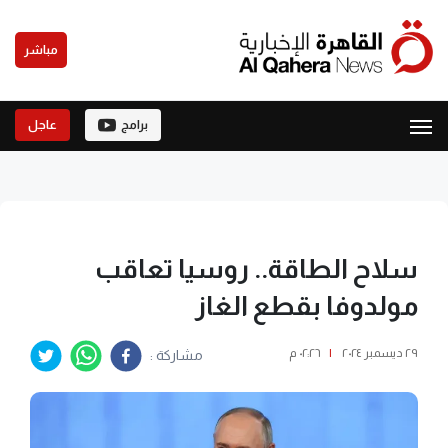
مباشر
برامج
عاجل
سلاح الطاقة.. روسيا تعاقب
مولدوفا بقطع الغاز
٢٩ ديسمبر ٢٠٢٤
|
٠٢:٢٦ م
مشاركة :