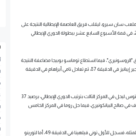
 ملعب سان سيرو، ليقلب فريق العاصمة الإيطالية النتيجة على
مضيفه بعد التأخر بهدفين لتنتهي المباراة بنتيجة 2-2، في قمة الأسبوع السابع عشر ببطولة الدوري الإيطالي
ا
أ
 الدقيقة 30، أن يتقدم لفريق "الروسونيري"، فيما استطاع توماسو بوبيجا مضاعفة النتيجة
في الدقيقة 77، فيما سجل هدف "الذئاب" الأول روجير إيبانيز في الدقيقة 87، ثم تعادل تامي أبراهام في الدقيقة
ا
ح
ع
التعادل جعل ميلان يخسر المركز الثاني لحساب يوفنتوس ليحل في المركز الثالث بترتيب الدوري الإيطالي، برصيد 37
 في صالح البيانكونيري، فيما حل روما في المركز الخامس
ر
ف
ا
في نفس الجولة تعادل ساليرنيتانا مع تورينو بهدف لمثله، فسجل للأول توني فيلهينا في الدقيقة 49، أما لتورينو