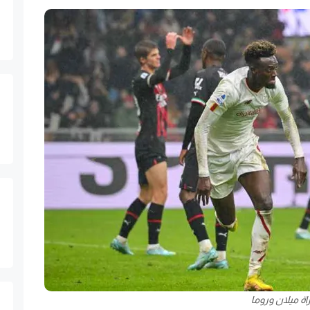
راة ميلان وروما