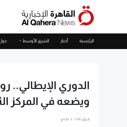
الرئيسية
أخبار
الشرق الأوسط
حول 
الدوري الإيطالي.. رو
ويضعه في المركز الث
٨ يناير ٢٠٢٣
|
١٠:٤١ م