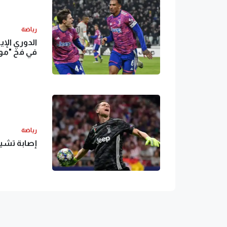
رياضة
الدوري الإ
في فخ "مون
رياضة
إصابة تشيز