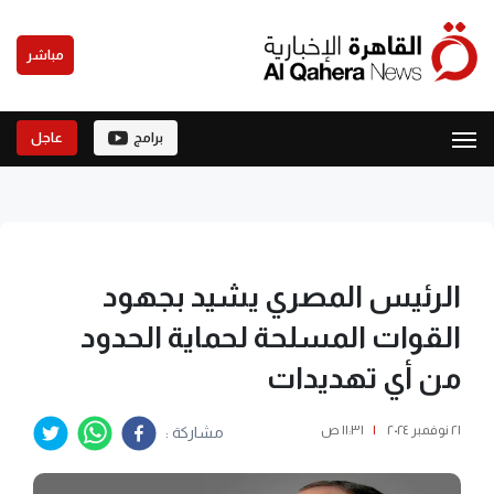
مباشر
برامج
عاجل
الرئيس المصري يشيد بجهود
القوات المسلحة لحماية الحدود
من أي تهديدات
٢١ نوفمبر ٢٠٢٤
|
١١:٣١ ص
مشاركة :